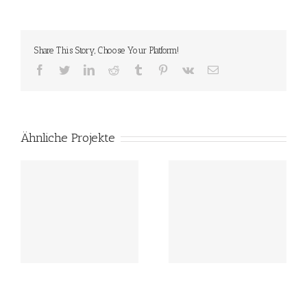
Share This Story, Choose Your Platform!
Facebook
Twitter
LinkedIn
Reddit
Tumblr
Pinterest
Vk
E-
Mail
Ähnliche Projekte
Featured shoe 1